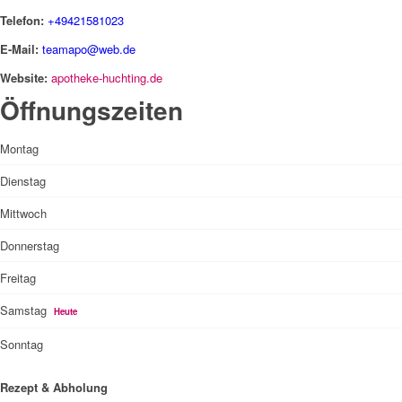
Telefon:
+49421581023
E-Mail:
teamapo@web.de
Website:
apotheke-huchting.de
Öffnungszeiten
Montag
Dienstag
Mittwoch
Donnerstag
Freitag
Samstag
Heute
Sonntag
Rezept & Abholung