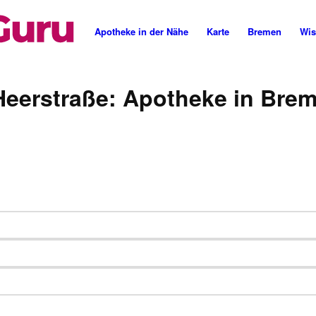
Cannabis Rezept & Blüten
CannaZen.de
Apotheke in der Nähe
Karte
Bremen
Wis
Heerstraße: Apotheke in Bre