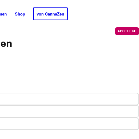
sen
Shop
von CannaZen
APOTHEKE
men