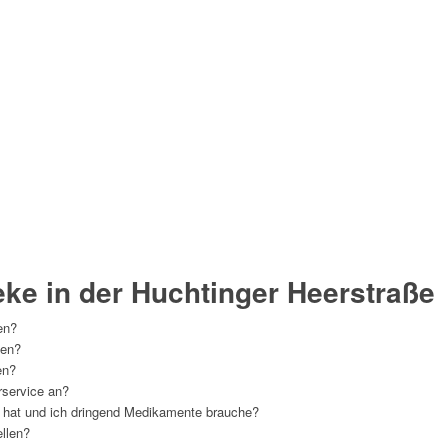
eke in der Huchtinger Heerstraße
en?
men?
en?
rservice an?
 hat und ich dringend Medikamente brauche?
llen?