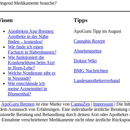
dringend Medikamente brauche?
issen
Tipps
Apotheken App Bremen:
ApoGuru Tipp im August
Apotheke in der Nähe
Cannabis Rezept
finden – kostenlos!
Wie finde ich einen
Abnehmspritze
Facharzt in Habenhausen?
Wie funktioniert die
Doktor Wiki
Krankmeldung beim Arzt
in Horn-Lehe?
BMG Nachrichten
Welche Notdienste gibt es
in Neustadt?
Landesapothekerverband
Wie entschlüssle ich
meine Arzneimittel in
Blumenthal?
|
ApoGuru Bremen
ist eine Marke von
CannaZen
|
Impressum
| Die In
dem Austausch von Erfahrungen. Eine individuelle ärztliche Beratung od
fessionelle Beratung und Behandlung durch deinen Arzt oder Apotheke
e Einnahme verschriebener Medikamente nicht ohne ärztliche Rückspra