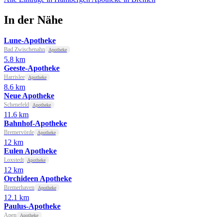
In der Nähe
Lune-Apotheke
Bad Zwischenahn
Apotheke
5.8 km
Geeste-Apotheke
Harrislee
Apotheke
8.6 km
Neue Apotheke
Schenefeld
Apotheke
11.6 km
Bahnhof-Apotheke
Bremervörde
Apotheke
12 km
Eulen Apotheke
Loxstedt
Apotheke
12 km
Orchideen Apotheke
Bremerhaven
Apotheke
12.1 km
Paulus-Apotheke
Apen
Apotheke