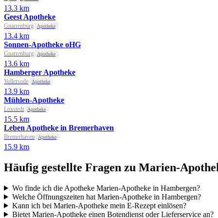
13.3 km
Geest Apotheke
Gnarrenburg
Apotheke
13.4 km
Sonnen-Apotheke oHG
Gnarrenburg
Apotheke
13.6 km
Hamberger Apotheke
Vollersode
Apotheke
13.9 km
Mühlen-Apotheke
Loxstedt
Apotheke
15.5 km
Leben Apotheke in Bremerhaven
Bremerhaven
Apotheke
15.9 km
Häufig gestellte Fragen zu Marien-Apothe
Wo finde ich die Apotheke Marien-Apotheke in Hambergen?
Welche Öffnungszeiten hat Marien-Apotheke in Hambergen?
Kann ich bei Marien-Apotheke mein E-Rezept einlösen?
Bietet Marien-Apotheke einen Botendienst oder Lieferservice an?