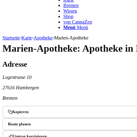
Bremen
Wissen
Shop
von CannaZen
Menü
Menü
Startseite
›
Karte
›
Apotheke
›
Marien-Apotheke
Marien-Apotheke: Apotheke i
Adresse
Logestrasse 10
27616 Hambergen
Bremen
Kopieren
Route planen
Eintrag korrigieren